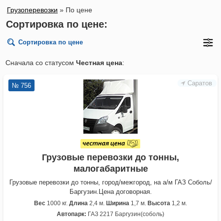
Грузоперевозки
»
По цене
Сортировка по цене:
Сортировка по цене
Сначала со статусом
Честная цена
:
Саратов
№ 756
Грузовые перевозки до тонны,
малогабаритные
Грузовые перевозки до тонны, город/межгород, на а/м ГАЗ Соболь/
Баргузин.Цена договорная.
Вес
1000 кг.
Длина
2,4 м.
Ширина
1,7 м.
Высота
1,2 м.
Автопарк:
ГАЗ 2217 Баргузин(соболь)