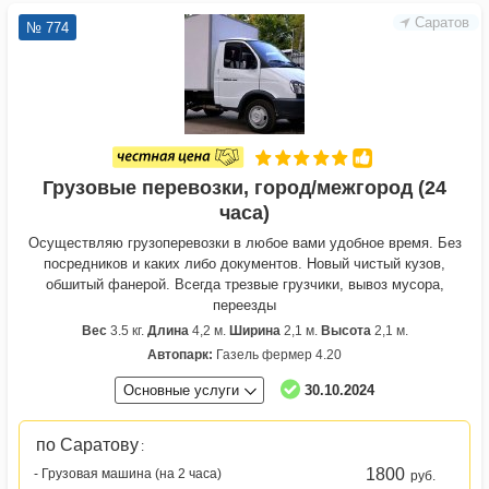
Саратов
№ 774
Грузовые перевозки, город/межгород (24
часа)
Осуществляю грузоперевозки в любое вами удобное время. Без
посредников и каких либо документов. Hовый чистый кузов,
обшитый фaнepой. Всегда трезвые грузчики, вывоз мусора,
переезды
Вес
3.5 кг.
Длина
4,2 м.
Ширина
2,1 м.
Высота
2,1 м.
Автопарк:
Газель фермер 4.20
Основные услуги
30.10.2024
по Саратову
:
1800
- Грузовая машина (на 2 часа)
руб.