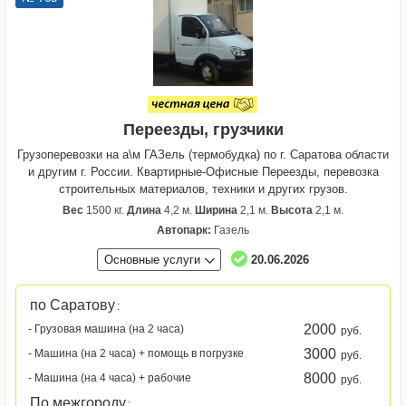
Переезды, грузчики
Грузоперевозки на а\м ГАЗель (термобудка) по г. Саратова области
и другим г. России. Квартирные-Офисные Переезды, перевозка
строительных материалов, техники и других грузов.
Вес
1500 кг.
Длина
4,2 м.
Ширина
2,1 м.
Высота
2,1 м.
Автопарк:
Газель
Основные услуги
20.06.2026
по Саратову
:
2000
- Грузовая машина (на 2 часа)
руб.
3000
- Машина (на 2 часа) + помощь в погрузке
руб.
8000
- Машина (на 4 часа) + рабочие
руб.
По межгороду
: