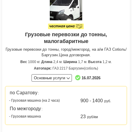
Грузовые перевозки до тонны,
малогабаритные
Грузовые перевозки до тонны, город/межгород, на а/м ГАЗ Соболь/
Баргузин.Цена договорная.
Вес
1000 кг.
Длина
2,4 м.
Ширина
1,7 м.
Высота
1,2 м.
Автопарк:
ГАЗ 2217 Баргузин(соболь)
Основные услуги
16.07.2026
по Саратову
:
900 - 1400
- Грузовая машина (на 2 часа)
руб.
По межгороду
:
23
- Грузовая машина
руб/км