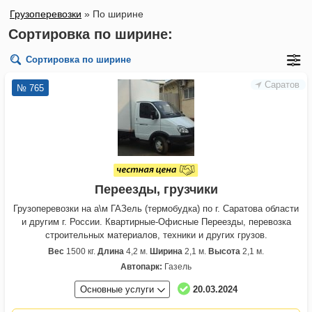
Грузоперевозки
»
По ширине
Сортировка по ширине:
Сортировка по ширине
Саратов
№ 765
Переезды, грузчики
Грузоперевозки на а\м ГАЗель (термобудка) по г. Саратова области
и другим г. России. Квартирные-Офисные Переезды, перевозка
строительных материалов, техники и других грузов.
Вес
1500 кг.
Длина
4,2 м.
Ширина
2,1 м.
Высота
2,1 м.
Автопарк:
Газель
Основные услуги
20.03.2024